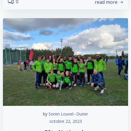
0
read more
by
Soren Louvel--Durier
octobre 22, 2023