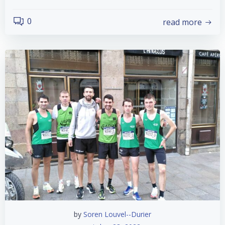
0
read more
by
Soren Louvel--Durier