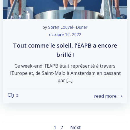
by
Soren Louvel--Durier
octobre 16, 2022
Tout comme le soleil, l’EAPB a encore
brillé !
Ce week-end, l’EAPB était représenté à travers
l’Europe et, de Saint-Malo à Amsterdam en passant
par […]
0
read more
Page
Page
1
2
Next