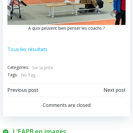
A quoi peuvent bien penser les coachs ?
Tous les résultats
Categories:
Sur la piste
Tags:
No Tag
Post
Post
Previous post
Next post
navigation
navigation
Comments are closed
L'EAPB en images