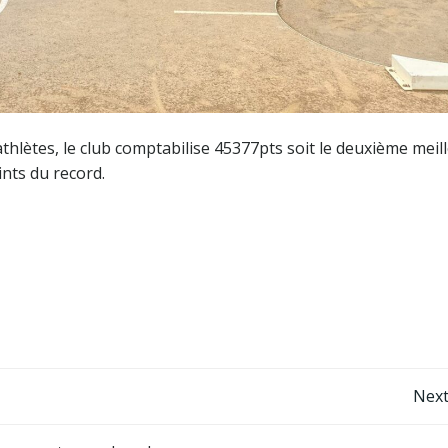
athlètes, le club comptabilise 45377pts soit le deuxième meil
ints du record.
Post
Next