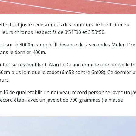
ette, tout juste redescendus des hauteurs de Font-Romeu,
leurs chronos respectifs de 3’51″90 et 3’53″50.
t sur le 3000m steeple. Il devance de 2 secondes Melen Dre
dans le dernier 400m.
nt et se ressemblent, Alan Le Grand domine une nouvelle fo
50cm plus loin que le cadet (6m58 contre 6m08). Ce dernier ut
urs.
1m16 de quoi établir un nouveau record personnel avec un ja
cord établi avec un javelot de 700 grammes (la masse