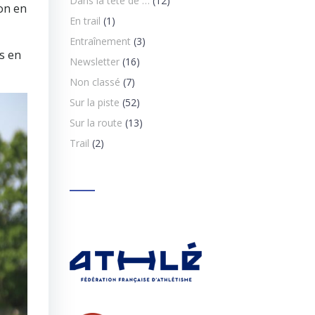
Dans la tête de …
(12)
ion en
En trail
(1)
Entraînement
(3)
s en
Newsletter
(16)
Non classé
(7)
Sur la piste
(52)
Sur la route
(13)
Trail
(2)