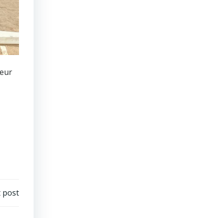
leur
 post