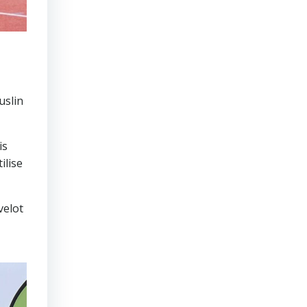
uslin
is
ilise
velot