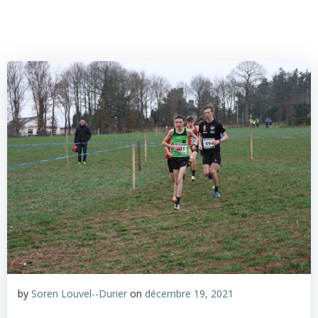
by
Soren Louvel--Durier
on
décembre 19, 2021