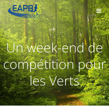
Aller
au
contenu
Un week-end de
compétition pour
les Verts