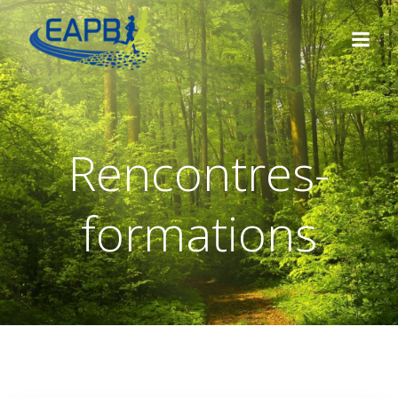
Aller
au
contenu
Rencontres-
formations