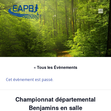
Aller
au
contenu
« Tous les Évènements
Cet évènement est passé.
Championnat départemental
Benjamins en salle